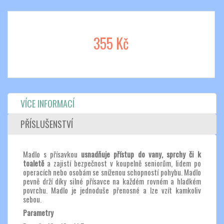
355 Kč
VÍCE INFORMACÍ
PŘÍSLUŠENSTVÍ
Madlo s přísavkou
usnadňuje přístup do vany, sprchy či k
toaletě
a zajistí bezpečnost v koupelně seniorům, lidem po
operacích nebo osobám se sníženou schopností pohybu. Madlo
pevně drží díky silné přísavce na každém rovném a hladkém
povrchu. Madlo je jednoduše přenosné a lze vzít kamkoliv
sebou.
Parametry