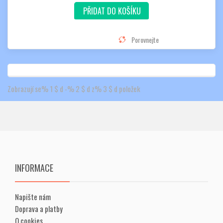
PŘIDAT DO KOŠÍKU
Porovnejte
Zobrazují se% 1 $ d -% 2 $ d z% 3 $ d položek
INFORMACE
Napište nám
Doprava a platby
O cookies